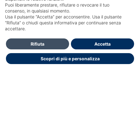
Puoi liberamente prestare, rifiutare o revocare il tuo
consenso, in qualsiasi momento.
Usa il pulsante “Accetta” per acconsentire. Usa il pulsante
SailPortal 8.5.1 build 18
“Rifiuta” o chiudi questa informativa per continuare senza
accettare.
Contatti
Rifiuta
Accetta
Per l'assistenza informatica scrivere a:
Scopri di più e personalizza
formazione.ecm@policlinicoumberto1.it
Dichiarazione di accessibilità
Copyright © 2026.
Educasoftware