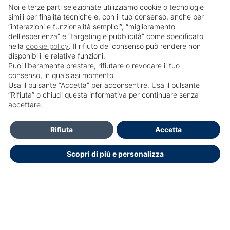
Noi e terze parti selezionate utilizziamo cookie o tecnologie
simili per finalità tecniche e, con il tuo consenso, anche per
“interazioni e funzionalità semplici”, “miglioramento
dell'esperienza” e “targeting e pubblicità” come specificato
nella
cookie policy
. Il rifiuto del consenso può rendere non
disponibili le relative funzioni.
Puoi liberamente prestare, rifiutare o revocare il tuo
consenso, in qualsiasi momento.
Usa il pulsante “Accetta” per acconsentire. Usa il pulsante
SailPortal 8.5.1 build 18
“Rifiuta” o chiudi questa informativa per continuare senza
accettare.
Contatti
Rifiuta
Accetta
Per l'assistenza informatica scrivere a:
Scopri di più e personalizza
formazione.ecm@policlinicoumberto1.it
Dichiarazione di accessibilità