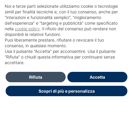
Noi e terze parti selezionate utilizziamo cookie o tecnologie
simili per finalità tecniche e, con il tuo consenso, anche per
“interazioni e funzionalità semplici”, “miglioramento
dell'esperienza” e “targeting e pubblicità” come specificato
nella
cookie policy
. Il rifiuto del consenso può rendere non
disponibili le relative funzioni.
Puoi liberamente prestare, rifiutare o revocare il tuo
consenso, in qualsiasi momento.
Usa il pulsante “Accetta” per acconsentire. Usa il pulsante
SailPortal 8.5.1 build 18
“Rifiuta” o chiudi questa informativa per continuare senza
accettare.
Contatti
Rifiuta
Accetta
Per l'assistenza informatica scrivere a:
Scopri di più e personalizza
formazione.ecm@policlinicoumberto1.it
Dichiarazione di accessibilità