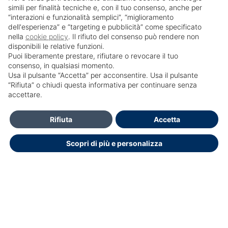
simili per finalità tecniche e, con il tuo consenso, anche per
“interazioni e funzionalità semplici”, “miglioramento
dell'esperienza” e “targeting e pubblicità” come specificato
nella
cookie policy
. Il rifiuto del consenso può rendere non
disponibili le relative funzioni.
Puoi liberamente prestare, rifiutare o revocare il tuo
consenso, in qualsiasi momento.
Usa il pulsante “Accetta” per acconsentire. Usa il pulsante
SailPortal 8.5.1 build 18
“Rifiuta” o chiudi questa informativa per continuare senza
accettare.
Contatti
Rifiuta
Accetta
Per l'assistenza informatica scrivere a:
Scopri di più e personalizza
formazione.ecm@policlinicoumberto1.it
Dichiarazione di accessibilità