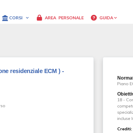
CORSI
AREA
PERSONALE
GUIDA
one residenziale ECM )
-
Normat
Piano 
Obietti
18 - Co
competen
speciali
incluse 
Crediti: