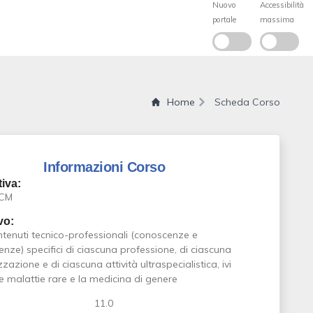
Home
Scheda Corso
Informazioni Corso
iva:
ECM
vo:
ntenuti tecnico-professionali (conoscenze e
ze) specifici di ciascuna professione, di ciascuna
zzazione e di ciascuna attività ultraspecialistica, ivi
le malattie rare e la medicina di genere
11.0