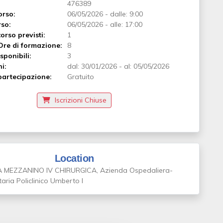
476389
orso:
06/05/2026
-
dalle: 9:00
rso:
06/05/2026
-
alle: 17:00
orso previsti:
1
Ore di formazione:
8
sponibili:
3
ni:
dal:
30/01/2026
-
al:
05/05/2026
artecipazione:
Gratuito
Iscrizioni Chiuse
Location
 MEZZANINO IV CHIRURGICA, Azienda Ospedaliera-
taria Policlinico Umberto I