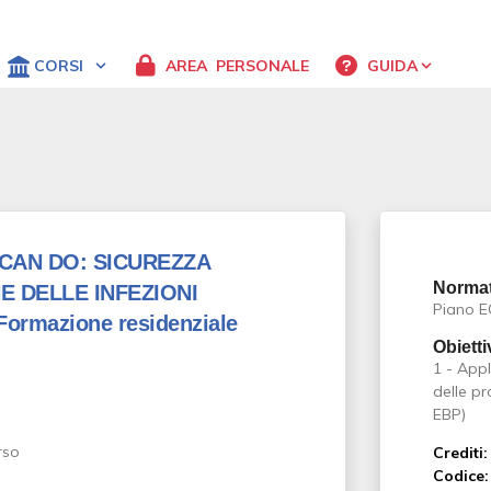
CORSI
AREA
PERSONALE
GUIDA
CAN DO: SICUREZZA
Normat
E DELLE INFEZIONI
Piano 
 Formazione residenziale
Obietti
1 - Appl
delle p
EBP)
Crediti:
Codice: