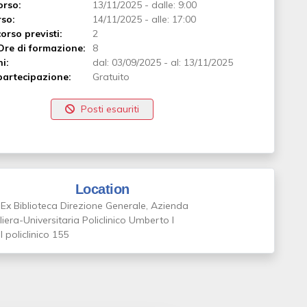
orso:
13/11/2025
-
dalle: 9:00
rso:
14/11/2025
-
alle: 17:00
orso previsti:
2
Ore di formazione:
8
ni:
dal:
03/09/2025
-
al:
13/11/2025
artecipazione:
Gratuito
Posti esauriti
Location
Ex Biblioteca Direzione Generale, Azienda
era-Universitaria Policlinico Umberto I
l policlinico 155