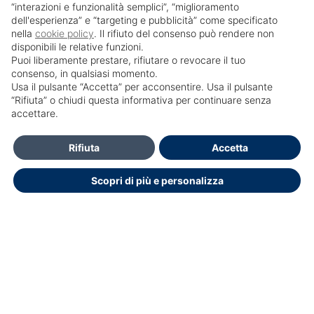
“interazioni e funzionalità semplici”, “miglioramento
dell'esperienza” e “targeting e pubblicità” come specificato
nella
cookie policy
. Il rifiuto del consenso può rendere non
disponibili le relative funzioni.
Puoi liberamente prestare, rifiutare o revocare il tuo
consenso, in qualsiasi momento.
Usa il pulsante “Accetta” per acconsentire. Usa il pulsante
SailPortal 8.5.1 build 18
“Rifiuta” o chiudi questa informativa per continuare senza
accettare.
Contatti
Rifiuta
Accetta
Per l'assistenza informatica scrivere a:
Scopri di più e personalizza
formazione.ecm@policlinicoumberto1.it
Dichiarazione di accessibilità